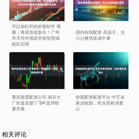
可以加杠杆的炒股软件 视
频｜将迎首批新生！广州
国内在线配资 高温天，当
市天河外国语学校智慧城
心心梗伪装成中暑
校区启用
重庆股票配资公司 南京大
炒股配资配资平台 中艺名
厂街道首届“厂BA”篮球联
家进校园，民乐赏析润童
赛开幕
心
相关评论