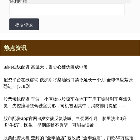
你的邮箱
*
提交评论
热点资讯
国内在线配资 高温天，当心心梗伪装成中暑
配资平台在线咨询 俄罗斯将柴油出口禁令延长一个月 全球供应紧张
恐进一步加剧
股票短线配资 宁波一小区物业垃圾车在地下车库下坡时刹车突然失
灵，失控撞墙致驾驶室变形，司机被困其中，消防部门提醒……
股市配资app官网 6岁女孩反复咳嗽、气促两个月，肺里洗出3升
多“牛奶”，医生：早期症状不典型，可能被误诊
股票配资大盘 查封的 “全季酒店” 被改成 “金季酒店”，罚款30万也拒