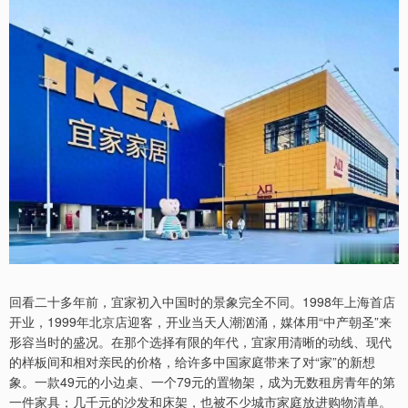
回看二十多年前，宜家初入中国时的景象完全不同。1998年上海首店
开业，1999年北京店迎客，开业当天人潮汹涌，媒体用“中产朝圣”来
形容当时的盛况。在那个选择有限的年代，宜家用清晰的动线、现代
的样板间和相对亲民的价格，给许多中国家庭带来了对“家”的新想
象。一款49元的小边桌、一个79元的置物架，成为无数租房青年的第
一件家具；几千元的沙发和床架，也被不少城市家庭放进购物清单。