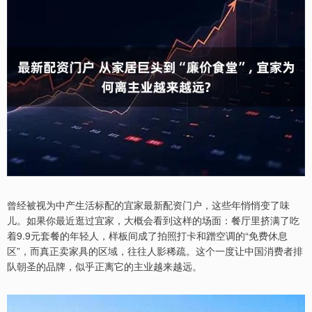
曾经被视为中产生活标配的宜家最新配资门户，这些年悄悄变了味
儿。如果你最近逛过宜家，大概会看到这样的场面：餐厅里挤满了吃
着9.9元套餐的年轻人，样板间成了拍照打卡和蹭空调的“免费休息
区”，而真正卖家具的区域，往往人影稀疏。这个一度让中国消费者排
队朝圣的品牌，似乎正离它的主业越来越远。