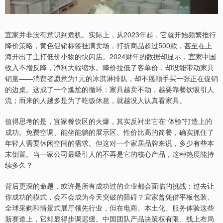
宜家并非没有意识到危机。实际上，从2023年起，它就开始频繁推行
降价策略，黄色促销标签挂满卖场，打折商品超过500款，甚至在上
海开出了主打低价小物的快闪店。2024财年的数据却显示，宜家中国
收入不增反降，净利大幅缩水。降价拉低了客单价，却没能带动家具
销量——消费者愿意为1元的冰淇淋排队，却不愿顺手买一张正在促销
的边桌。这成了一个尴尬的循环：家具越卖不动，越要靠餐饮吸引人
流；而来的人越多是为了吃饭休息，就越没人认真看家具。
值得思考的是，宜家餐饮区的火爆，其实反衬出它在“体验”打造上的
成功。免费空调、能坐能躺的展示区、性价比高的简餐，确实抓住了
年轻人需要休闲空间的需求。但这对一个家居品牌来说，多少有些本
末倒置。当一家公司最吸引人的不再是它的核心产品，这种热度能持
续多久？
背后更深的命题，或许是所有成功过的企业都会面临的挑战：过去让
你成功的模式，会不会成为今天突破的阻碍？宜家曾凭借平板包装、
全球采购和情景式展厅领先行业，但在电商、本土化、服务体验这些
新赛道上，它却显得步调迟缓。中国团队产品决策权有限、线上布局